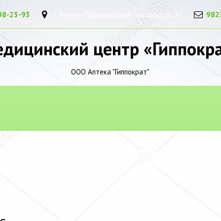
98-23-93
г. Рязань, Первомайский проспект, д. 37
982
дицинский центр «Гиппокр
ООО Аптека "Гиппократ"
с