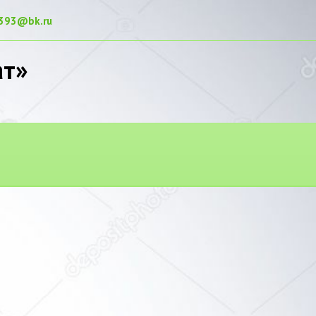
393@bk.ru
ат»