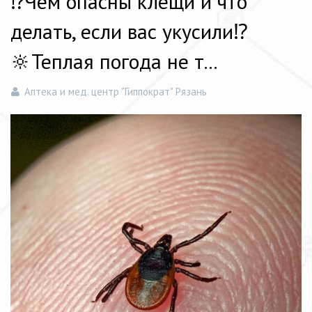
⁉️Чем опасны клещи и что
делать, если вас укусили⁉️ ⠀⠀
🔆Теплая погода не т...
Аптека и мед. центр "Гиппократ" Рязань