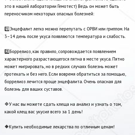
это в нашей лаборатории Гемотест) Ведь он может быть
переносчиком некоторых опасных болезней:
⠀⠀
1️⃣Энцефалит легко можно перепутать с ОРВИ или гриппом. На
3–14 день после укуса появляются температура и слабость.
⠀⠀
2️⃣Боррелиоз, как правило, сопровождается появлением
характерного разрастающегося пятна в месте укуса. Пятно
может мигрировать, но в редких случаях болезнь может
протекать и без него. Если вовремя обратиться за помощью,
боррелиоз лечится проще энцефалита. Очень опасная для
болезнь для ваших суставов.
⠀⠀
🔷У нас вы можете сдать клеща на анализ и узнать о том,
какой клещ вас укусил всего за 1 день!
⠀⠀
🔶Купить необходимые лекарства по отличным ценам!
⠀⠀